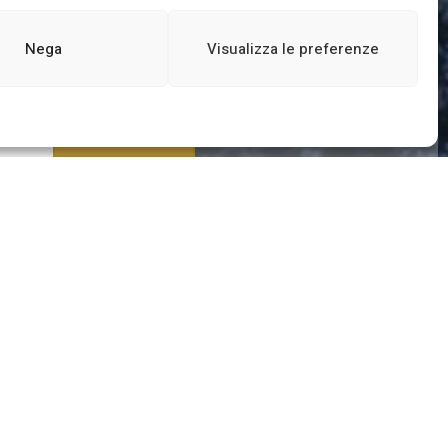
Nega
Visualizza le preferenze
etter
ISCRIVITI
Realizzato con
❤️
da
Digiweb