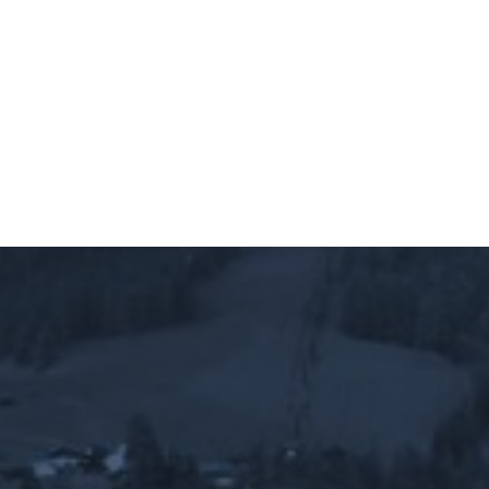
23
28
Ore
Minuti