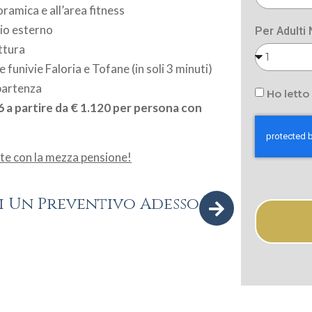
oramica e all’area fitness
gio esterno
Per Adulti
ttura
 funivie Faloria e Tofane (in soli 3 minuti)
 partenza
Ho letto
6 a partire da € 1.120 per persona con
nte con la mezza pensione!
i Un Preventivo Adesso