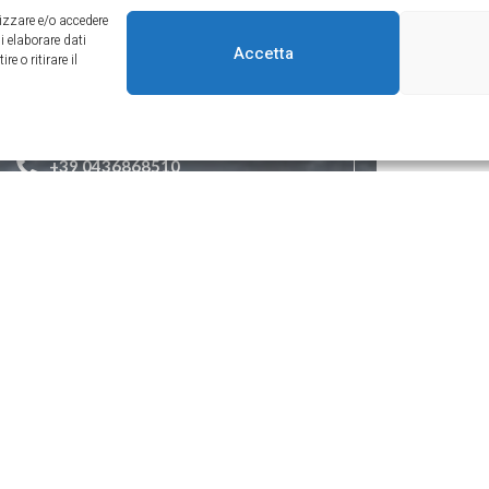
rizzare e/o accedere
i elaborare dati
Accetta
Contatti
Newsl
 o ritirare il
Località Peziè, 118, 32043 Cortina
d'Ampezzo BL
+39 0436868510
+39 3314123458
info@miragecortina.com
 MirageCortina.it – Tutti i diritti Riservati