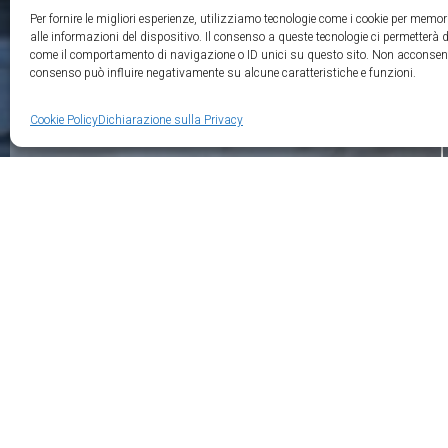
Per fornire le migliori esperienze, utilizziamo tecnologie come i cookie per memo
alle informazioni del dispositivo. Il consenso a queste tecnologie ci permetterà d
Supporto
come il comportamento di navigazione o ID unici su questo sito. Non acconsentire
consenso può influire negativamente su alcune caratteristiche e funzioni.
FAQ's
Cookie Policy
Dichiarazione sulla Privacy
Gallery
Privacy Policy
Cookie Policy
Imprint
Media Master Italia srl – PIVA: 09259681006 – Copyright © 2023