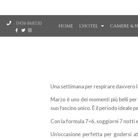
0436 868510
HOME
L’HOTEL
CAMERE & S
Una settimana per respirare davvero 
Marzo è uno dei momenti più belli per 
suo fascino unico. È il periodo ideale 
Con la formula 7=6, soggiorni 7 notti e
Un’occasione perfetta per godersi att