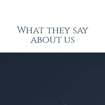
30
13
26
18
Tage
Stunden
Minuten
Sekunden
What they say
about us