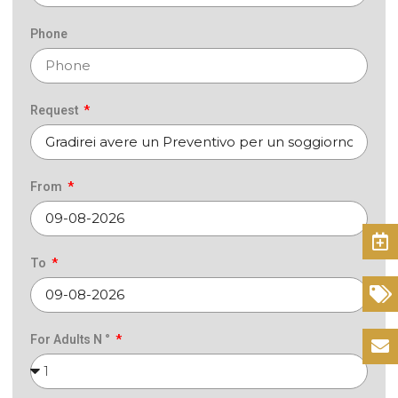
Phone
Request
From
Book
To
Offers
For Adults N °
Contacts