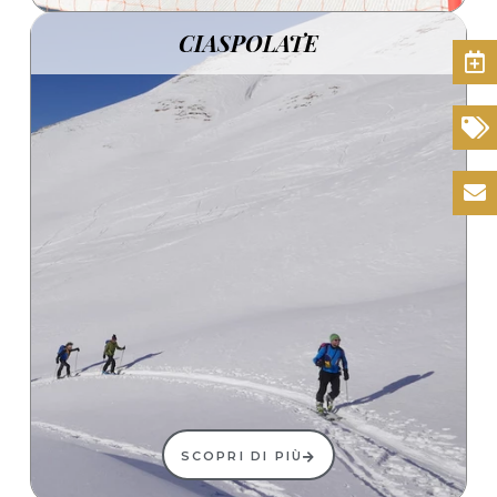
CIASPOLATE
Prenota
Promozioni
Contatti
SCOPRI DI PIÙ