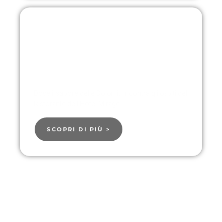
Ristorante Piga'l
Dove il sapore delle Dolomiti incontra gli ospiti del
Ristorante dell'Hotel Mirage
SCOPRI DI PIÙ >