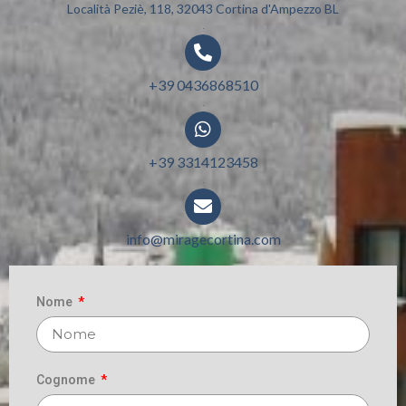
Località Peziè, 118, 32043 Cortina d'Ampezzo BL
.
+39 0436868510
.
+39 3314123458
.
info@miragecortina.com
.
Nome
Cognome