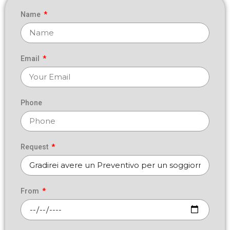
Name
Email
Phone
Request
From