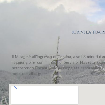
scrivi la tua r
Il Mirage è all’ingresso di Cortina, a soli 3 minuti d
raggiungibile con il nostro Servizio Navetta cont
percorrendo l’incantevole passeggiata panoramica dell
metri dall’albergo.