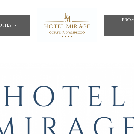
PRO
UITES