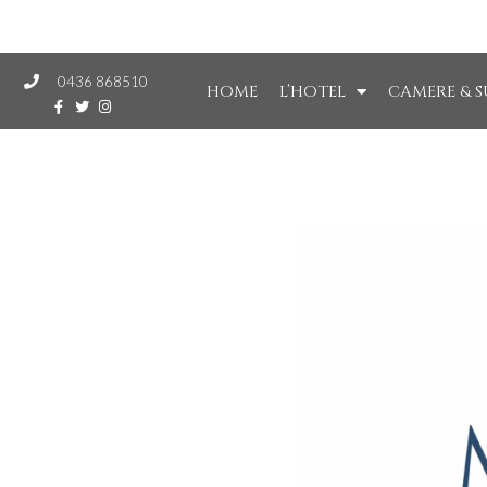
0436 868510
HOME
L’HOTEL
CAMERE & S