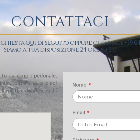
CONTATTACI
ichiesta qui di seguito oppure chiamaci: +39 04
siamo a tua disposizione 24 ore su 24!
’auto dal centro pedonale,
inuo, oltre che a piedi
Nome
a pista ciclabile a pochi
Email