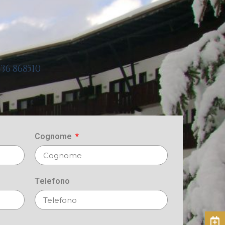
36 868510
Cognome
Telefono
Prenota