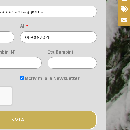
Promozioni
Contatti
Al
bini N°
Eta Bambini
Iscrivimi alla NewsLetter
INVIA