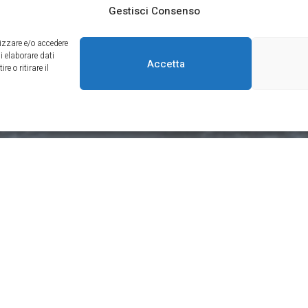
Gestisci Consenso
rizzare e/o accedere
i elaborare dati
Accetta
 o ritirare il
Contatti
Newsl
Località Peziè, 118, 32043 Cortina
d'Ampezzo BL
+39 0436868510
+39 3314123458
info@miragecortina.com