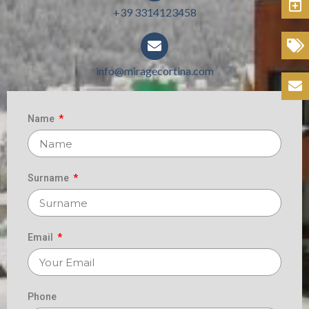
Book
+39 3314123458
.
Offers
info@miragecortina.com
.
Contacts
Name
Surname
Email
Phone