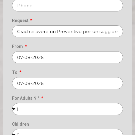
Request
From
To
For Adults N °
Children