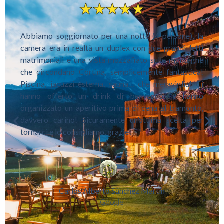
Abbiamo soggiornato per una notte (4 persone), la
camera era in realtà un duplex con due grandi letti
matrimoniali e una vista mozzafiato sulle montagne
che circondano Cortina, semplicemente fantastica!
Piscina, jacuzzi esterna, sauna… che meraviglia! Ci
hanno offerto un drink di benvenuto e hanno
organizzato un aperitivo prima di cena al tramonto,
davvero carino! Sicuramente un’ottima scelta per
tornarci e lo consigliamo, grazie!
Carlos Alberto Sánchez Martín
Google