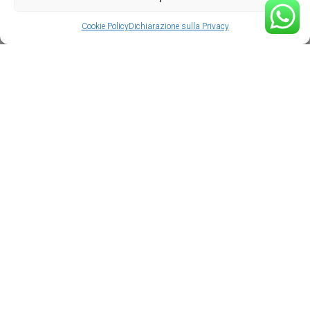
Cookie Policy
Dichiarazione sulla Privacy
Località Peziè, 118, 32043 Cortina d'Ampezzo BL
.
+39 0436868510
.
+39 3314123458
.
info@miragecortina.com
.